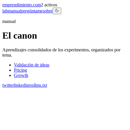
emprendimiento.com
2
activos
lab
manual
pregúntame
sobre
manual
El canon
Aprendizajes consolidados de los experimentos, organizados por
tema.
Validación de ideas
Pricing
Growth
twitter
linkedin
rss
llms.txt